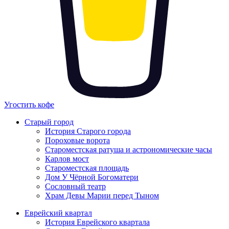
Угостить кофе
Старый город
История Старого города
Пороховые ворота
Староместская ратуша и астрономические часы
Карлов мост
Староместская площадь
Дом У Чёрной Богоматери
Сословный театр
Храм Девы Марии перед Тыном
Еврейский квартал
История Еврейского квартала