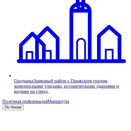
Градчаны
Замковый район с Пражским градом,
живописными улицами, историческими зданиями и
видами на город.
Полезная информация
Маршруты
По Чехии