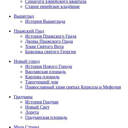
Синагоги Еврейского квартала
Старое еврейское кладбище
Вышеград
История Вышеграда
Пражский Град
История Пражского Града
Дворы Пражского Града
Храм Святого Вита
Базилика святого Георгия
Новый город
История Нового Города
Вацлавская площадь
Карлова площадь
Танцующий дом
Православный храм святых Кирилла и Мефодия
Градчаны
История Градчан
Новый Cвет
Лорета
Градчанская площадь
Мала Страна