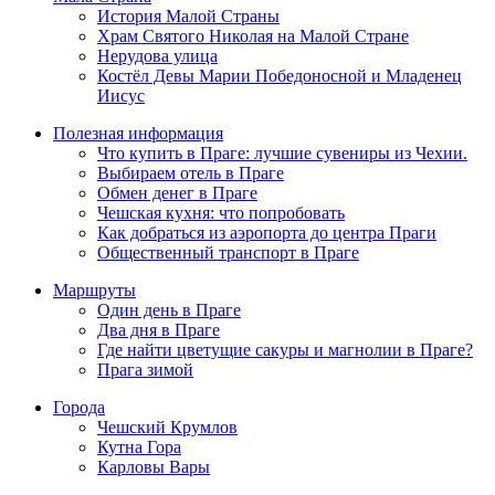
История Малой Страны
Храм Святого Николая на Малой Стране
Нерудова улица
Костёл Девы Марии Победоносной и Младенец
Иисус
Полезная информация
Что купить в Праге: лучшие сувениры из Чехии.
Выбираем отель в Праге
Обмен денег в Праге
Чешская кухня: что попробовать
Как добраться из аэропорта до центра Праги
Общественный транспорт в Праге
Маршруты
Один день в Праге
Два дня в Праге
Где найти цветущие сакуры и магнолии в Праге?
Прага зимой
Города
Чешский Крумлов
Кутна Гора
Карловы Вары