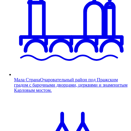
Мала Страна
Очаровательный район под Пражским
градом с барочными дворцами, церквями и знаменитым
Карловым мостом.