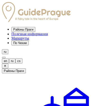
Районы Праги
Полезная информация
Маршруты
По Чехии
ru
en
ru
cs
✕
Районы Праги