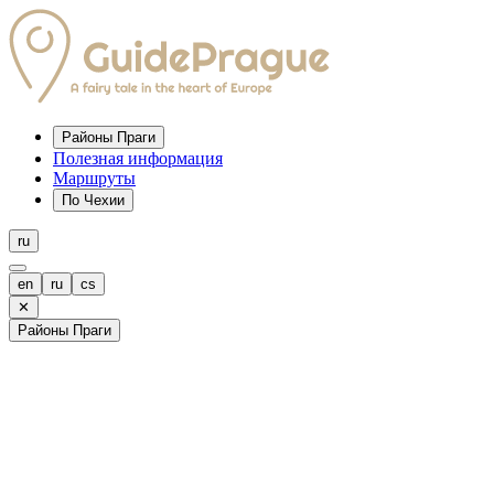
Районы Праги
Полезная информация
Маршруты
По Чехии
ru
en
ru
cs
✕
Районы Праги