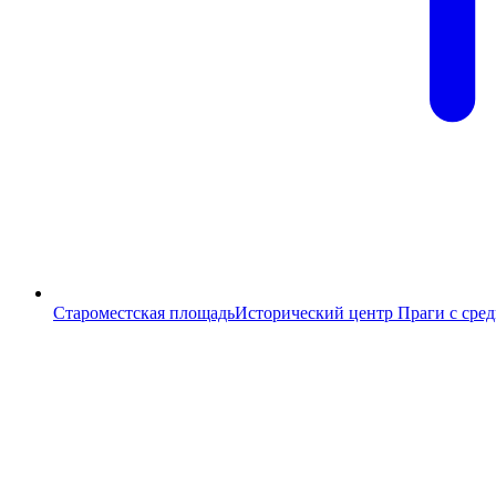
Староместская площадь
Исторический центр Праги с сре