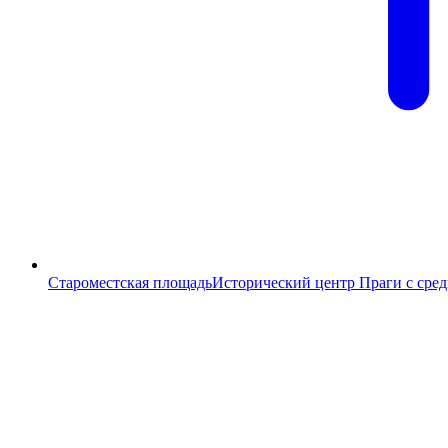
Староместская площадь
Исторический центр Праги с сре