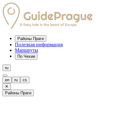
Районы Праги
Полезная информация
Маршруты
По Чехии
ru
en
ru
cs
✕
Районы Праги