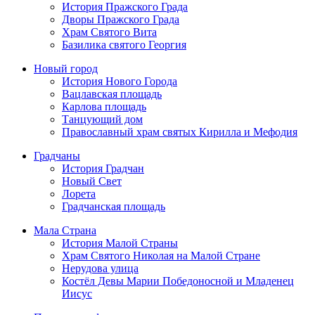
История Пражского Града
Дворы Пражского Града
Храм Святого Вита
Базилика святого Георгия
Новый город
История Нового Города
Вацлавская площадь
Карлова площадь
Танцующий дом
Православный храм святых Кирилла и Мефодия
Градчаны
История Градчан
Новый Cвет
Лорета
Градчанская площадь
Мала Страна
История Малой Страны
Храм Святого Николая на Малой Стране
Нерудова улица
Костёл Девы Марии Победоносной и Младенец
Иисус