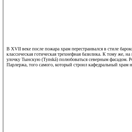
В XVII веке после пожара храм перестраивался в стиле барок
классическая готическая трехнефная базилика. К тому же, на
улочку Тынскую (Tynská) полюбоваться северным фасадом. Р
Парлержа, того самого, который строил кафедральный храм н