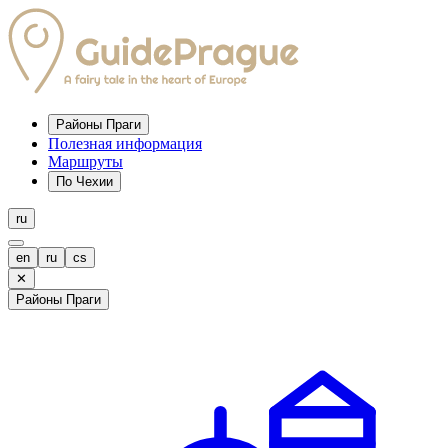
Районы Праги
Полезная информация
Маршруты
По Чехии
ru
en
ru
cs
✕
Районы Праги