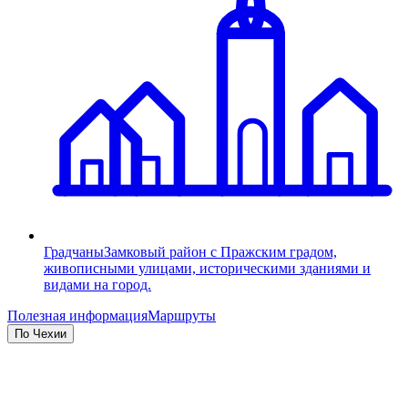
Градчаны
Замковый район с Пражским градом,
живописными улицами, историческими зданиями и
видами на город.
Полезная информация
Маршруты
По Чехии