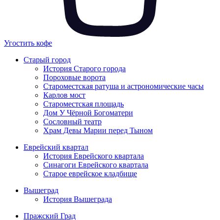
Угостить кофе
Старый город
История Старого города
Пороховые ворота
Староместская ратуша и астрономические часы
Карлов мост
Староместская площадь
Дом У Чёрной Богоматери
Сословный театр
Храм Девы Марии перед Тыном
Еврейский квартал
История Еврейского квартала
Синагоги Еврейского квартала
Старое еврейское кладбище
Вышеград
История Вышеграда
Пражский Град