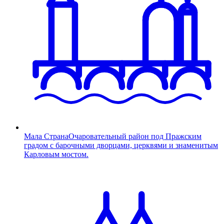
Мала Страна
Очаровательный район под Пражским
градом с барочными дворцами, церквями и знаменитым
Карловым мостом.