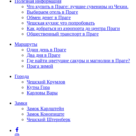
Полезная информация
Что купить в Праге: лучшие сувениры из Чехии.
Выбираем отель в Праге
Обмен денег в Праге
Чешская кухня: что попробовать
Как добраться из аэропорта до центра Праги
Общественный транспорт в Праге
Маршруты
Один день в Праге
Два дня в Праге
Где найти цветущие сакуры и магнолии в Праге?
Прага зимой
Города
Чешский Крумлов
Кутна Гора
Карловы Вары
Замки
Замок Карлштейн
Замок Конопиште
Чешский Штернберк