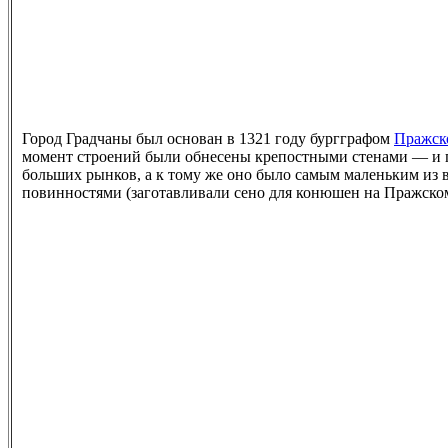
Город Градчаны был основан в 1321 году бургграфом
Пражск
момент строений были обнесены крепостными стенами — и го
больших рынков, а к тому же оно было самым маленьким из 
повинностями (заготавливали сено для конюшен на Пражском 