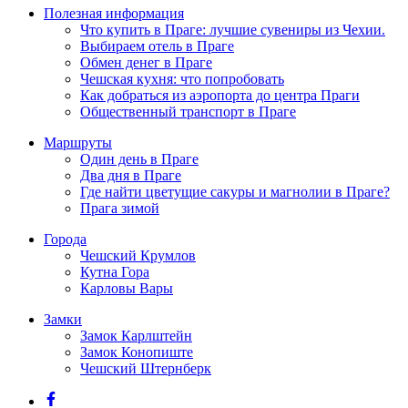
Полезная информация
Что купить в Праге: лучшие сувениры из Чехии.
Выбираем отель в Праге
Обмен денег в Праге
Чешская кухня: что попробовать
Как добраться из аэропорта до центра Праги
Общественный транспорт в Праге
Маршруты
Один день в Праге
Два дня в Праге
Где найти цветущие сакуры и магнолии в Праге?
Прага зимой
Города
Чешский Крумлов
Кутна Гора
Карловы Вары
Замки
Замок Карлштейн
Замок Конопиште
Чешский Штернберк