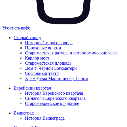
Угостить кофе
Старый город
История Старого города
Пороховые ворота
Староместская ратуша и астрономические часы
Карлов мост
Староместская площадь
Дом У Чёрной Богоматери
Сословный театр
Храм Девы Марии перед Тыном
Еврейский квартал
История Еврейского квартала
Синагоги Еврейского квартала
Старое еврейское кладбище
Вышеград
История Вышеграда