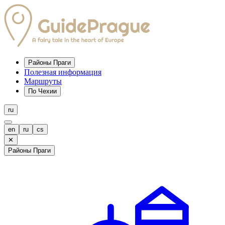
Районы Праги
Полезная информация
Маршруты
По Чехии
ru
en
ru
cs
✕
Районы Праги