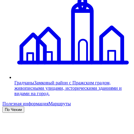
Градчаны
Замковый район с Пражским градом,
живописными улицами, историческими зданиями и
видами на город.
Полезная информация
Маршруты
По Чехии