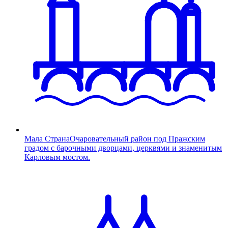
Мала Страна
Очаровательный район под Пражским
градом с барочными дворцами, церквями и знаменитым
Карловым мостом.