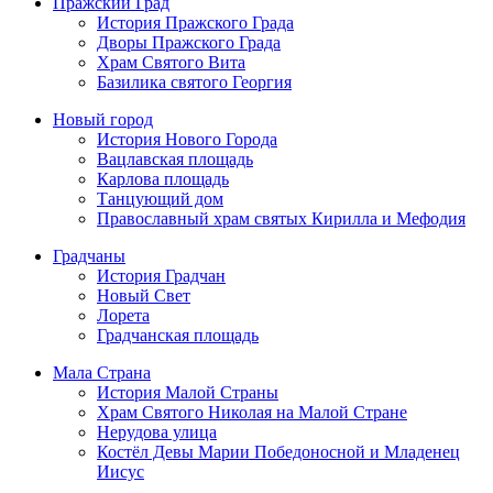
Пражский Град
История Пражского Града
Дворы Пражского Града
Храм Святого Вита
Базилика святого Георгия
Новый город
История Нового Города
Вацлавская площадь
Карлова площадь
Танцующий дом
Православный храм святых Кирилла и Мефодия
Градчаны
История Градчан
Новый Cвет
Лорета
Градчанская площадь
Мала Страна
История Малой Страны
Храм Святого Николая на Малой Стране
Нерудова улица
Костёл Девы Марии Победоносной и Младенец
Иисус