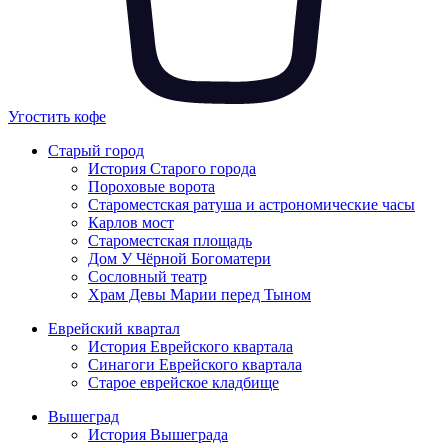
Угостить кофе
Старый город
История Старого города
Пороховые ворота
Староместская ратуша и астрономические часы
Карлов мост
Староместская площадь
Дом У Чёрной Богоматери
Сословный театр
Храм Девы Марии перед Тыном
Еврейский квартал
История Еврейского квартала
Синагоги Еврейского квартала
Старое еврейское кладбище
Вышеград
История Вышеграда