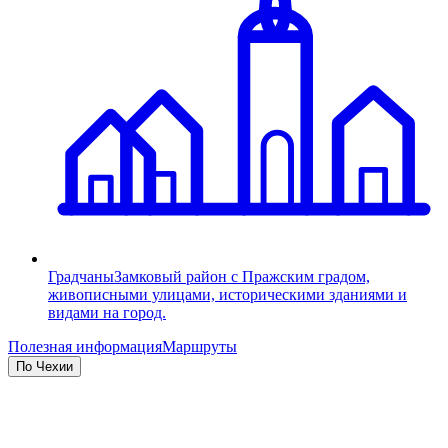
Градчаны
Замковый район с Пражским градом,
живописными улицами, историческими зданиями и
видами на город.
Полезная информация
Маршруты
По Чехии