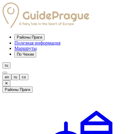
Районы Праги
Полезная информация
Маршруты
По Чехии
ru
en
ru
cs
✕
Районы Праги