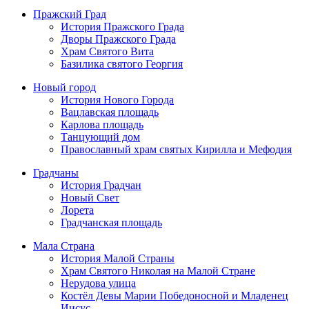
Пражский Град
История Пражского Града
Дворы Пражского Града
Храм Святого Вита
Базилика святого Георгия
Новый город
История Нового Города
Вацлавская площадь
Карлова площадь
Танцующий дом
Православный храм святых Кирилла и Мефодия
Градчаны
История Градчан
Новый Cвет
Лорета
Градчанская площадь
Мала Страна
История Малой Страны
Храм Святого Николая на Малой Стране
Нерудова улица
Костёл Девы Марии Победоносной и Младенец
Иисус