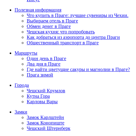
Полезная информация
Что купить в Праге: лучшие сувениры из Чехии.
Выбираем отель в Праге
Обмен денег в Праге
Чешская кухня: что попробовать
Как добраться из аэропорта до центра Праги
Общественный транспорт в Праге
Маршруты
Один день в Праге
Два дня в Праге
Где найти цветущие сакуры и магнолии в Праге?
Прага зимой
Города
Чешский Крумлов
Кутна Гора
Карловы Вары
Замки
Замок Карлштейн
Замок Конопиште
Чешский Штернберк