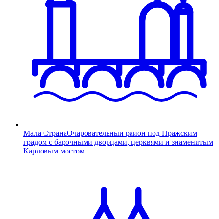
Мала Страна
Очаровательный район под Пражским
градом с барочными дворцами, церквями и знаменитым
Карловым мостом.