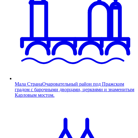
Мала Страна
Очаровательный район под Пражским
градом с барочными дворцами, церквями и знаменитым
Карловым мостом.