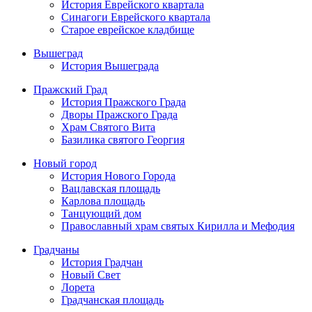
История Еврейского квартала
Синагоги Еврейского квартала
Старое еврейское кладбище
Вышеград
История Вышеграда
Пражский Град
История Пражского Града
Дворы Пражского Града
Храм Святого Вита
Базилика святого Георгия
Новый город
История Нового Города
Вацлавская площадь
Карлова площадь
Танцующий дом
Православный храм святых Кирилла и Мефодия
Градчаны
История Градчан
Новый Cвет
Лорета
Градчанская площадь