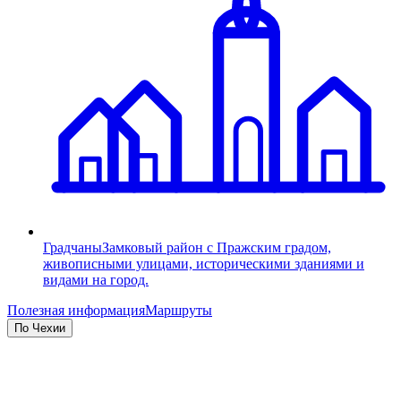
Градчаны
Замковый район с Пражским градом,
живописными улицами, историческими зданиями и
видами на город.
Полезная информация
Маршруты
По Чехии