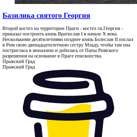
Базилика святого Георгия
Второй костел на территории Праги - костел св.Георгия -
приказал построить князь Вратислав I в начале X века.
Несколькими десятилетиями позднее князь Болеслав II послал
в Рим свою двенадцатилетнюю сестру Младу, чтобы там она
постриглась в монахини и добилась от Папы Римского
разрешения на основание в Праге епископства.
Пражский Град
Пражский Град