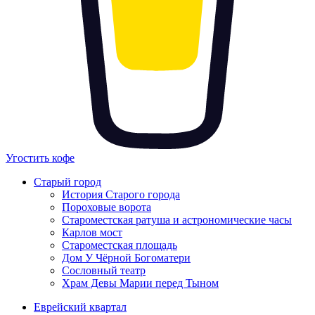
Угостить кофе
Старый город
История Старого города
Пороховые ворота
Староместская ратуша и астрономические часы
Карлов мост
Староместская площадь
Дом У Чёрной Богоматери
Сословный театр
Храм Девы Марии перед Тыном
Еврейский квартал