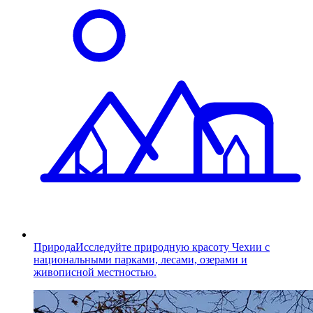
Природа
Исследуйте природную красоту Чехии с
национальными парками, лесами, озерами и
живописной местностью.