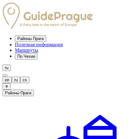
Районы Праги
Полезная информация
Маршруты
По Чехии
ru
en
ru
cs
✕
Районы Праги