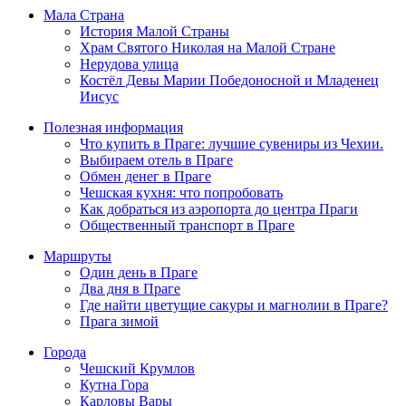
Мала Страна
История Малой Страны
Храм Святого Николая на Малой Стране
Нерудова улица
Костёл Девы Марии Победоносной и Младенец
Иисус
Полезная информация
Что купить в Праге: лучшие сувениры из Чехии.
Выбираем отель в Праге
Обмен денег в Праге
Чешская кухня: что попробовать
Как добраться из аэропорта до центра Праги
Общественный транспорт в Праге
Маршруты
Один день в Праге
Два дня в Праге
Где найти цветущие сакуры и магнолии в Праге?
Прага зимой
Города
Чешский Крумлов
Кутна Гора
Карловы Вары