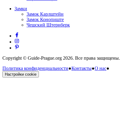
Замки
Замок Карлштейн
Замок Конопиште
Чешский Штернберк
Copyright © Guide-Prague.org 2026. Все права защищены.
Политика конфиденциальности
●
Контакты
●
О нас
●
Настройки cookie